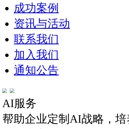
成功案例
资讯与活动
联系我们
加入我们
通知公告
AI服务
帮助企业定制AI战略，培养