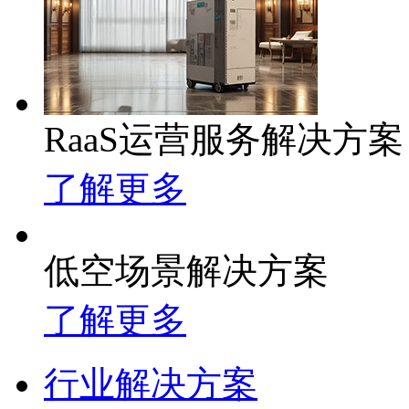
RaaS运营服务解决方案
了解更多
低空场景解决方案
了解更多
行业解决方案