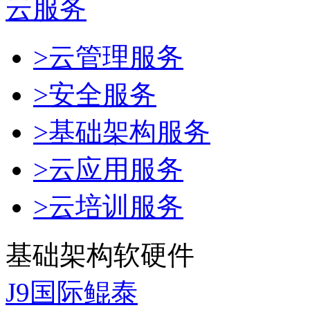
云服务
>云管理服务
>安全服务
>基础架构服务
>云应用服务
>云培训服务
基础架构软硬件
J9国际鲲泰