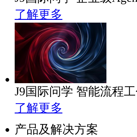
了解更多
J9国际问学 智能流程
了解更多
产品及解决方案