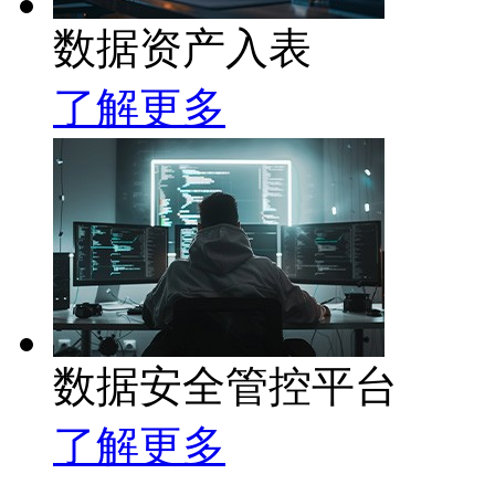
数据资产入表
了解更多
数据安全管控平台
了解更多