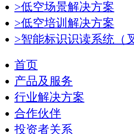
>低空场景解决方案
>低空培训解决方案
>智能标识识读系统（
首页
产品及服务
行业解决方案
合作伙伴
投资者关系