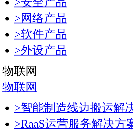
>安全产品
>网络产品
>软件产品
>外设产品
物联网
物联网
>智能制造线边搬运解
>RaaS运营服务解决方