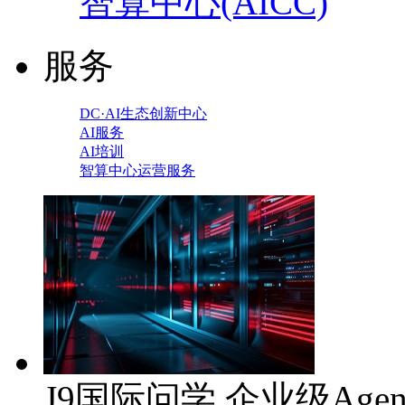
智算中心(AICC)
服务
DC·AI生态创新中心
AI服务
AI培训
智算中心运营服务
J9国际问学 企业级Age