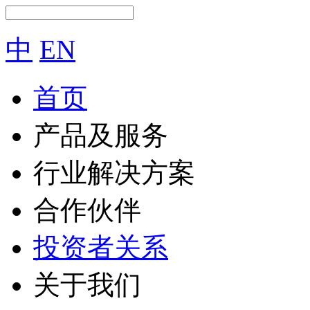
中
EN
首页
产品及服务
行业解决方案
合作伙伴
投资者关系
关于我们