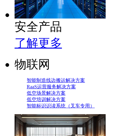
安全产品
了解更多
物联网
智能制造线边搬运解决方案
RaaS运营服务解决方案
低空场景解决方案
低空培训解决方案
智能标识识读系统（叉车专用）