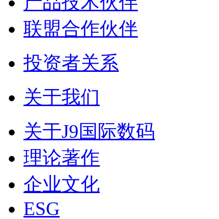
产品技术伙伴
联盟合作伙伴
投资者关系
关于我们
关于J9国际数码
理论著作
企业文化
ESG