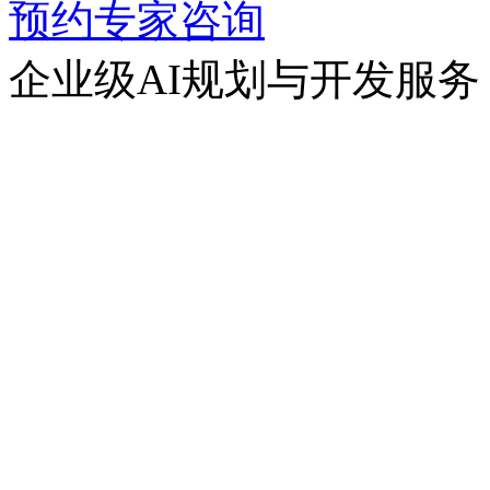
预约专家咨询
企业级AI规划与开发服务