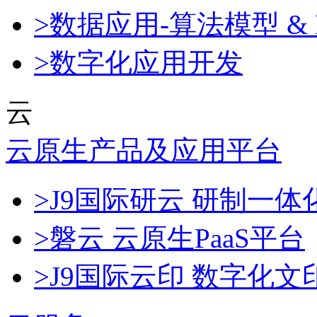
>数据应用-算法模型 & 
>数字化应用开发
云
云原生产品及应用平台
>J9国际研云 研制一
>磐云 云原生PaaS平台
>J9国际云印 数字化