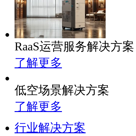
RaaS运营服务解决方案
了解更多
低空场景解决方案
了解更多
行业解决方案