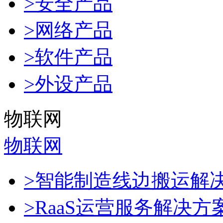
>安全产品
>网络产品
>软件产品
>外设产品
物联网
物联网
>智能制造线边搬运解
>RaaS运营服务解决方