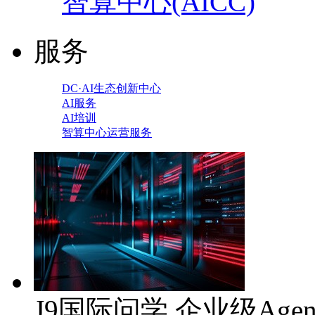
智算中心(AICC)
服务
DC·AI生态创新中心
AI服务
AI培训
智算中心运营服务
J9国际问学 企业级Age