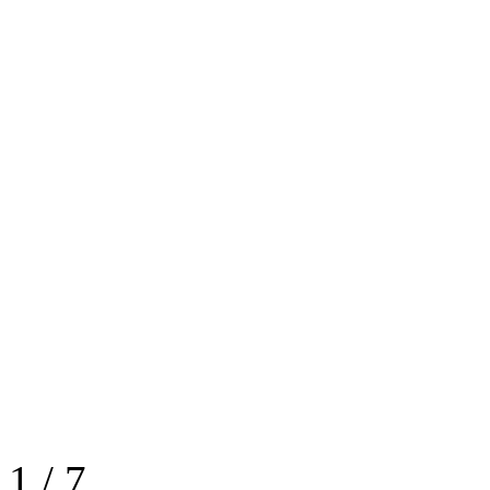
1
/
7