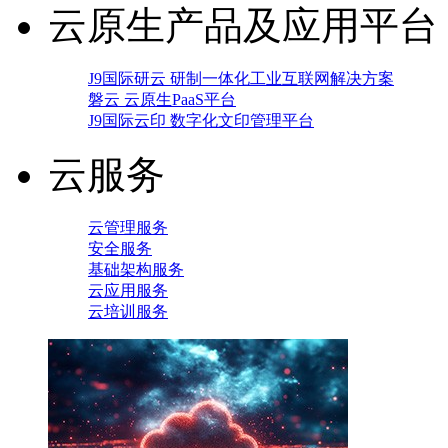
云原生产品及应用平台
J9国际研云 研制一体化工业互联网解决方案
磐云 云原生PaaS平台
J9国际云印 数字化文印管理平台
云服务
云管理服务
安全服务
基础架构服务
云应用服务
云培训服务