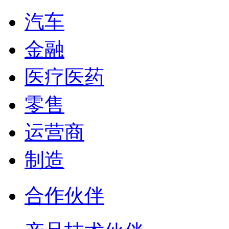
汽车
金融
医疗医药
零售
运营商
制造
合作伙伴