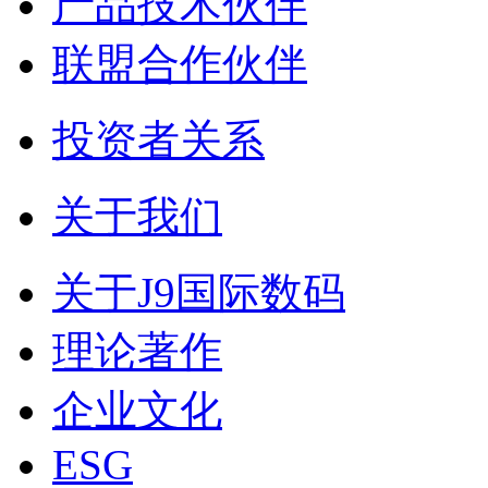
产品技术伙伴
联盟合作伙伴
投资者关系
关于我们
关于J9国际数码
理论著作
企业文化
ESG