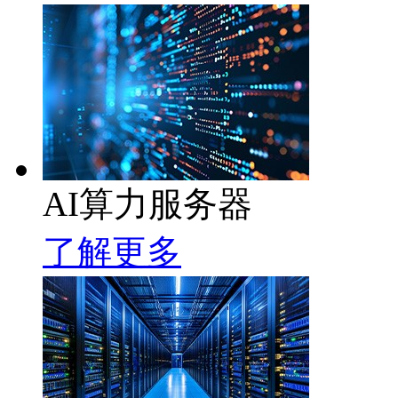
AI算力服务器
了解更多