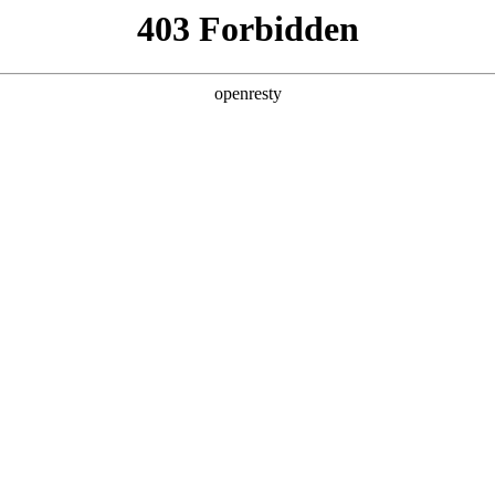
产品及服务
行业解决方案
合作伙伴
投资者关系
数据安全管控平台
、运营、访问、管理等具体应用场景，通过集成数据采集安全、数据存储安
安全等模块，构建坚实的数据防护体系，有效预防数据违规，追溯非法访问
统一、标准的用户界面，呈现数据安全态势全景。